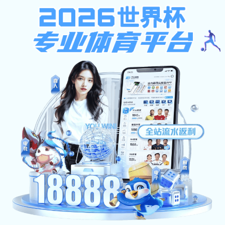
注册入口
乐鱼体育全站
—— 比赛