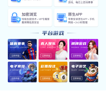
此外，库拉索队伍中的年轻球员不断涌现，他们正处
于职业生涯的重要阶段，对胜利充满渴望。这种状态
给了国足一种潜在威胁，也让即将进行的比赛更加值
得期待。
2、国足面临的重要挑战
随着比赛日期的临近，中国国家足球队面临着诸多挑
战。首先，从历史交锋记录来看，与库拉索这样的对
手相比，以往国足并未表现出绝对优势。因此，在心
理层面上，如何克服恐惧心理，实现自我突破，将成
为国足必须解决的问题。
其次，从技战术层面来说，面对与法乙水平相似的对
手，国足需要适应快速、高强度的比赛节奏。这就要