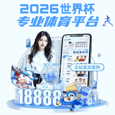
注册入口
乐鱼体育全站
—— 比赛