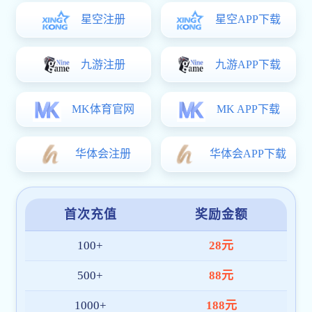
应再受阻碍
在当前的NBA赛季中，克里夫兰骑士队展现出强大的
竞争力，成为东部联盟中值得关注的球队。前NBA球
员帕森斯对骑士队表示了极大的信心，他认为这支球
队具备冲击东部冠军的所有条件，不应再受到外界因
素的干扰。本文将从四个方面详细探讨帕森斯的观
点：首先，骑士队的阵容深度和实力；其次，战术体
系与教练团队的配合；第三，年轻球员的发展潜力与
成长；最后，骑士队在心理素质和比赛经验上的优
势。这些因素共同构成了骑士队在新赛季中的有利形
势，使其有能力向更高目标发起冲击。