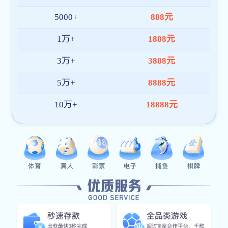
1、阵容深度与实力
克里夫兰骑士队在过去几个赛季进行了多次阵容调
整，如今他们拥有一支实力均衡且深厚的球队。主力
球员如米切尔和加兰等人不仅具备出色的得分能力，
还能为球队提供稳定的组织和防守。他们之间良好的
化学反应，使得球队在攻防两端都能够保持高度效
率。
除了核心球员之外，骑士队还拥有多位优秀替补，这
使得他们在面对疲劳或伤病时能够及时调整阵容。替
补席上有多名能够独当一面的球员，他们不仅可以填
补主力缺席带来的空缺，还能在关键时刻改变比赛局
势。这种深度无疑是骑士队成功的重要保障。