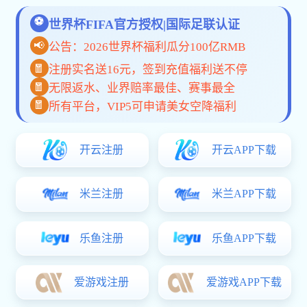
数据从这里开始
覆盖实时赛事、专业数据、高清视频，
乐鱼体育
全站APP
与网页版为您提供便捷的体育服务。
APP下载
网页版入口
首页
/
体育看点
/ 正文
2026-05-30 20:10
64 次阅读
帕森斯：骑士具备冲击东部的所有条件不